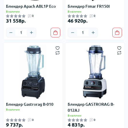
Блендер Apach ABL1P Eco
Блендер Fimar FR150I
В наличии
В наличии
0
0
31 558р.
46 920р.
Блендер Gastrorag B-010
Блендер GASTRORAG B-
В наличии
012AJ
В наличии
0
0
9 737р.
4 831р.