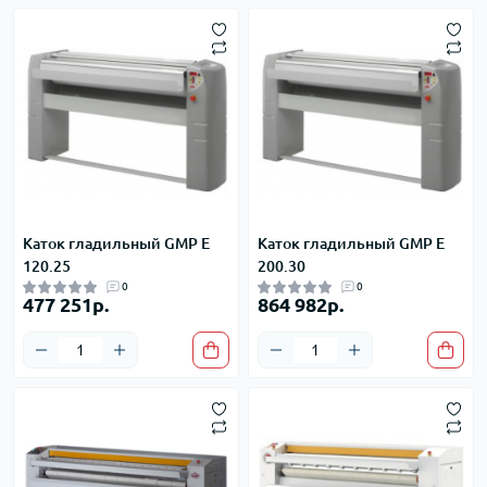
Каток гладильный GMP E
Каток гладильный GMP E
120.25
200.30
0
0
477 251р.
864 982р.