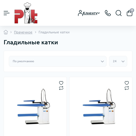
0
Клиенту
Прачечное
Гладильные катки
Гладильные катки