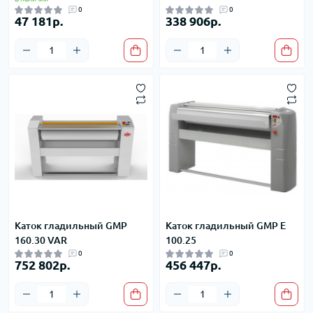
0
0
47 181р.
338 906р.
Каток гладильный GMP
Каток гладильный GMP E
160.30 VAR
100.25
0
0
752 802р.
456 447р.