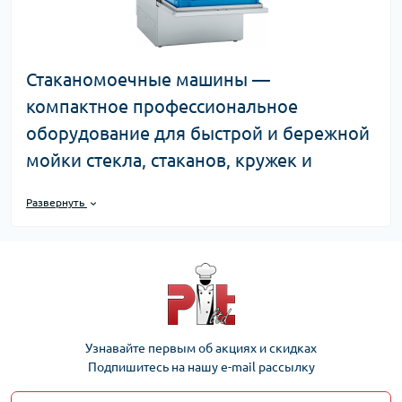
Стаканомоечные машины —
компактное профессиональное
оборудование для быстрой и бережной
мойки стекла, стаканов, кружек и
бокалов в барах и ресторанах. Цены от
Развернуть
75 635 до 204 478 рублей. Доставка по
Москве — 1-2 дня, по России — 2-7 дней.
Производительность до 2000 стаканов в
час. Недорого с доставкой в регионы.
О категории
Узнавайте первым об акциях и скидках
✓
Ассортимент:
компактные модели для баров, средние
Подпишитесь на нашу e-mail рассылку
для кафе и ресторанов, высокопроизводительные
машины, с разными режимами мойки