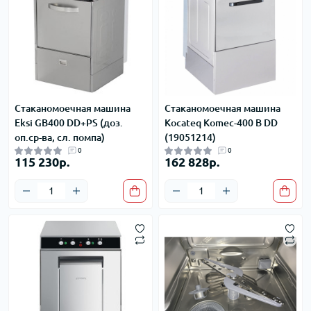
Стаканомоечная машина
Стаканомоечная машина
Eksi GB400 DD+PS (доз.
Kocateq Komec-400 B DD
оп.ср-ва, сл. помпа)
(19051214)
0
0
115 230р.
162 828р.