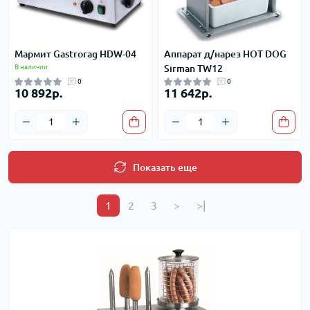
Мармит Gastrorag HDW-04
Аппарат д/нарез HOT DOG
В наличии
Sirman TW12
0
0
10 892р.
11 642р.
Показать еще
1
2
3
>
>|