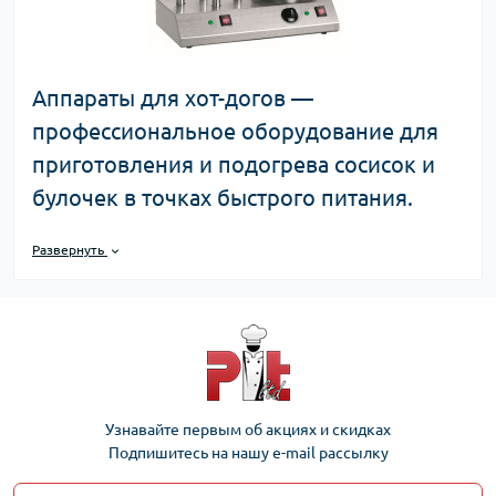
Аппараты для хот-догов —
профессиональное оборудование для
приготовления и подогрева сосисок и
булочек в точках быстрого питания.
Цены от 7 440 до 56 932 рублей.
Развернуть
Доставка по Москве — 1-2 дня, по
России — 2-7 дней. Огромный выбор
для открытия сосисочной или хот-дог
точки. Подберем оборудование под
ключ.
Узнавайте первым об акциях и скидках
О категории
Подпишитесь на нашу e-mail рассылку
✓
Ассортимент:
роликовые грили, паровые аппараты,