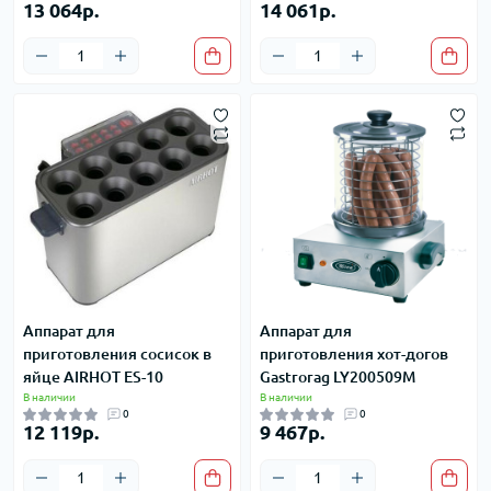
13 064р.
14 061р.
Аппарат для
Аппарат для
приготовления сосисок в
приготовления хот-догов
яйце AIRHOT ES-10
Gastrorag LY200509M
В наличии
В наличии
0
0
12 119р.
9 467р.