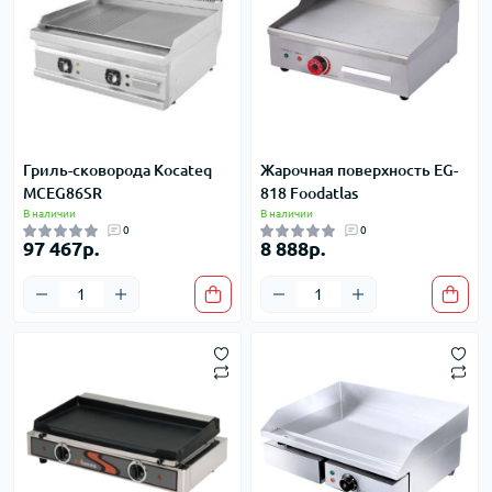
Гриль-сковорода Kocateq
Жарочная поверхность EG-
MCEG86SR
818 Foodatlas
В наличии
В наличии
0
0
97 467р.
8 888р.