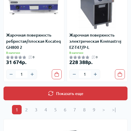
Жарочная поверхность
Жарочная поверхность
ребристая/плоская Kocateq
электрическая Kovinastroj
GH800 2
EZ-T47/P-L
В наличии
В наличии
0
0
31 674р.
228 388р.
Показать еще
1
2
3
4
5
6
7
8
9
>
>|