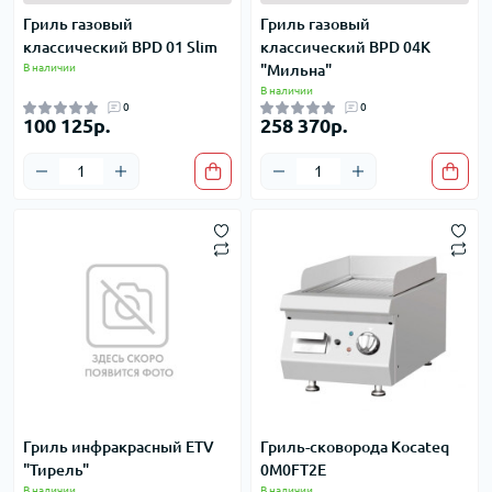
Гриль газовый
Гриль газовый
классический BPD 01 Slim
классический BPD 04K
В наличии
"Мильна"
В наличии
0
0
100 125р.
258 370р.
Гриль инфракрасный ETV
Гриль-сковорода Kocateq
"Тирель"
0M0FT2E
В наличии
В наличии