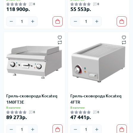
0
0
118 900р.
55 553р.
Гриль-сковорода Kocateq
Гриль-сковорода Kocateq
1M0FT3E
4FTR
В наличии
В наличии
0
0
89 273р.
47 441р.