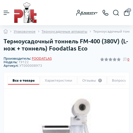
0
Клиенту
Упаковочное
Термоусадочные аппараты
Термоусадочный тоннель
Термоусадочный тоннель FM-400 (380V) (L-
нож + тоннель) Foodatlas Eco
Производитель:
FOODATLAS
0
Модель:
19122
Артикул:
УТ000008973
Все о товаре
Характеристики
Отзывы
Вопросы
0
0